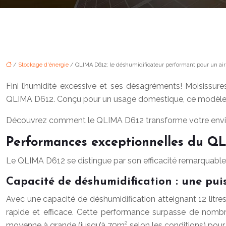
/
Stockage d'énergie
/ QLIMA D612: le déshumidificateur performant pour un air 
Fini l’humidité excessive et ses désagréments! Moisissur
QLIMA D612. Conçu pour un usage domestique, ce modèle alli
Découvrez comment le QLIMA D612 transforme votre environn
Performances exceptionnelles du Q
Le QLIMA D612 se distingue par son efficacité remarquable 
Capacité de déshumidification : une pui
Avec une capacité de déshumidification atteignant 12 litr
rapide et efficace. Cette performance surpasse de nombre
moyenne à grande (jusqu’à 70m² selon les conditions) pour