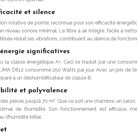
icacité et silence
n rotative de pointe, reconnue pour son efficacité énergéti
iveau sonore minimal. Le filtre à air intégré, facile à nettoy
ilisée réduit les vibrations, contribuant au silence de foncti
énergie significatives
 la classe énergétique A+. Ceci se traduit par une consomm
LIMA D612 consomme 250 Watts par jour. Avec un prix de l’éle
paré à un déshumidificateur de classe B.
bilité et polyvalence
s pièces jusqu’à 70 m². Que ce soit une chambre, un salon, un
timal de l’humidité. Son fonctionnement est efficace, mê
 d’humidité initial.
et