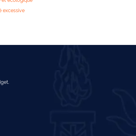
e et écologique
té excessive
dget.