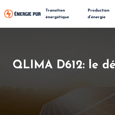
Transition
Production
énergétique
d’énergie
QLIMA D612: le dé