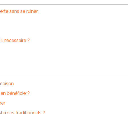
verte sans se ruiner
il nécessaire ?
 maison
 en bénéficier?
rer
ystèmes traditionnels ?