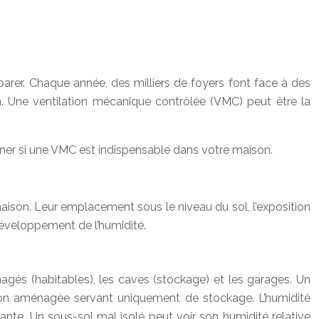
rer. Chaque année, des milliers de foyers font face à des
n. Une ventilation mécanique contrôlée (VMC) peut être la
iner si une VMC est indispensable dans votre maison.
maison. Leur emplacement sous le niveau du sol, l’exposition
 développement de l’humidité.
nagés (habitables), les caves (stockage) et les garages. Un
non aménagée servant uniquement de stockage. L’humidité
iante. Un sous-sol mal isolé peut voir son humidité relative