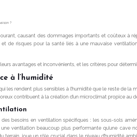
maison ?
courant, causant des dommages importants et coûteux à répa
t de risques pour la santé liés à une mauvaise ventilatio
leurs avantages et inconvénients, et les critères pour déterm
ce à l’humidité
ui les rendent plus sensibles à l’humidité que le reste de la 
 poreux contribuent à la création d’un microclimat propice au
ntilation
t des besoins en ventilation spécifiques : les sous-sols amé
t une ventilation beaucoup plus performante qu’une cave 
 terrain, joue un rôle crucial dans le niveau d’humidité amb