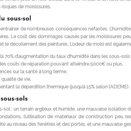
 risques de moisissures.
u sous-sol
t entraîner de nombreuses conséquences néfastes. L’humidit
oires. Le coût des dommages causés par les moisissures peut 
t le décollement des peintures. L’odeur de moisi est égaleme
 70% d’augmentation du taux d’humidité dans les sous-sols 
 des coûts de réparation pouvant atteindre 5000€ ou plus.
ences sur la santé à long terme.
qualité de vie.
ntant la déperdition thermique (jusqu’à 15% selon l’ADEME).
sous-sols
s-sol : un terrain argileux et humide, une mauvaise isolation
 fondations, l’utilisation de matériaux de construction peu 
éité au niveau des fenêtres et des portes, et une mauvaise ge