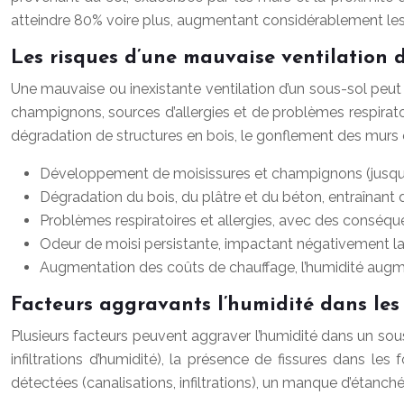
atteindre 80% voire plus, augmentant considérablement les
Les risques d’une mauvaise ventilation d
Une mauvaise ou inexistante ventilation d’un sous-sol peu
champignons, sources d’allergies et de problèmes respirat
dégradation de structures en bois, le gonflement des murs e
Développement de moisissures et champignons (jusqu’à
Dégradation du bois, du plâtre et du béton, entraînant
Problèmes respiratoires et allergies, avec des conséqu
Odeur de moisi persistante, impactant négativement la 
Augmentation des coûts de chauffage, l’humidité augme
Facteurs aggravants l’humidité dans les 
Plusieurs facteurs peuvent aggraver l’humidité dans un sou
infiltrations d’humidité), la présence de fissures dans les
détectées (canalisations, infiltrations), un manque d’étanch