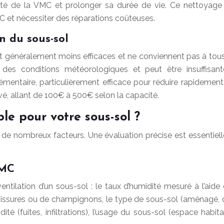
cacité de la VMC et prolonger sa durée de vie. Ce nettoyage
C et nécessiter des réparations coûteuses.
n du sous-sol
t généralement moins efficaces et ne conviennent pas à tous l
es conditions météorologiques et peut être insuffisante
mentaire, particulièrement efficace pour réduire rapidement
evé, allant de 100€ à 500€ selon la capacité.
e pour votre sous-sol ?
de nombreux facteurs. Une évaluation précise est essentiel
VMC
entilation d’un sous-sol : le taux d’humidité mesuré à l’ai
issures ou de champignons, le type de sous-sol (aménagé, cave
ité (fuites, infiltrations), l’usage du sous-sol (espace habi