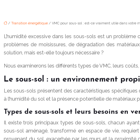
/
Transition énergétique
/ VMC pour sous-sol : est-ce vraiment utile dans votre 
L’humidité excessive dans les sous-sols est un problème 
problèmes de moisissures, de dégradation des matériaux e
solution, mais est-elle toujours nécessaire ?
Nous examinerons les différents types de VMC, leurs coûts, 
Le sous-sol : un environnement propi
Les sous-sols présentent des caractéristiques spécifiques q
à l’humidité du sol et la présence potentielle de matériaux
Types de sous-sols et leurs besoins en ve
Il existe trois principaux types de sous-sols, chacun ayan
sous-sol aménagé, transformé en espace de vie, requier
provenant du sol, exacerbée par les murs et la proximité du