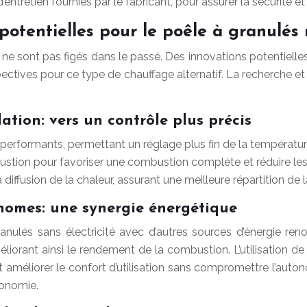
’entretien fournies par le fabricant, pour assurer la sécurité et
 potentielles pour le poêle à granulés
 ne sont pas figés dans le passé. Des innovations potentielles p
ectives pour ce type de chauffage alternatif. La recherche et
lation: vers un contrôle plus précis
rformants, permettant un réglage plus fin de la température
tion pour favoriser une combustion complète et réduire les é
fusion de la chaleur, assurant une meilleure répartition de l
nomes: une synergie énergétique
ranulés sans électricité avec d’autres sources d’énergie re
méliorant ainsi le rendement de la combustion. L’utilisation d
t améliorer le confort d’utilisation sans compromettre l’aut
tonomie.