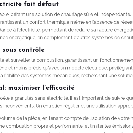
ctricité fait défaut
able, offrant une solution de chauffage sûre et indépendante.
arantissant un confort thermique même en l’absence de réseau
dance à l’électricité, permettant de réduire sa facture énergé
ience énergétique, en complément d’autres systèmes de chauff
e sous contrôle
e et surveiller la combustion, garantissant un fonctionnement
et moins précis qu’avec un modèle électrique, privilégiant l
 à la fiabilité des systèmes mécaniques, recherchant une solut
 maximiser l’efficacité
oêle à granulés sans électricité, il est important de suivre
inconvénients. Un entretien régulier et une utilisation appropr
volume de la pièce, en tenant compte de l’isolation de votre h
r une combustion propre et performante, et limiter les émissions