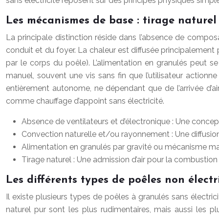
sans électricité reposent sur des principes physiques simples 
Les mécanismes de base : tirage naturel
La principale distinction réside dans l’absence de composa
conduit et du foyer. La chaleur est diffusée principalement 
par le corps du poêle). L’alimentation en granulés peut 
manuel, souvent une vis sans fin que l’utilisateur actio
entièrement autonome, ne dépendant que de l’arrivée d’air
comme chauffage d’appoint sans électricité.
Absence de ventilateurs et d’électronique : Une concepti
Convection naturelle et/ou rayonnement : Une diffusion
Alimentation en granulés par gravité ou mécanisme m
Tirage naturel : Une admission d’air pour la combustion
Les différents types de poêles non électr
Il existe plusieurs types de poêles à granulés sans électr
naturel pur sont les plus rudimentaires, mais aussi les p