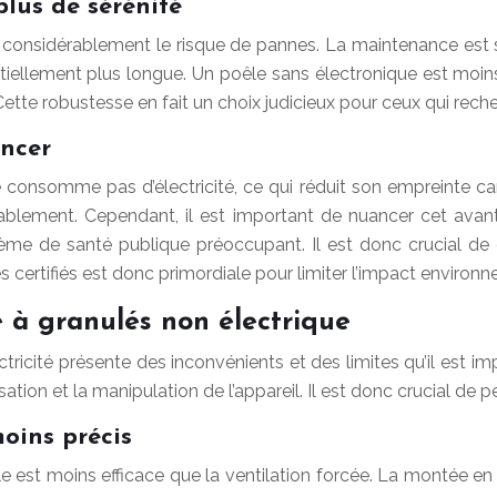
plus de sérénité
nsidérablement le risque de pannes. La maintenance est simpl
ntiellement plus longue. Un poêle sans électronique est moin
 Cette robustesse en fait un choix judicieux pour ceux qui rech
ancer
consomme pas d’électricité, ce qui réduit son empreinte carbo
ablement. Cependant, il est important de nuancer cet avan
ème de santé publique préoccupant. Il est donc crucial de c
és certifiés est donc primordiale pour limiter l’impact environ
e à granulés non électrique
tricité présente des inconvénients et des limites qu’il est im
ation et la manipulation de l’appareil. Il est donc crucial de p
oins précis
e est moins efficace que la ventilation forcée. La montée en 