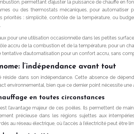
mbustion, permettant d’ajuster la puissance de chauffe en fonc
es ou des thermostats mécaniques, pour automatiser parti
riorités : simplicité, contrôle de la température, ou budget
.
déaux pour une utilisation occasionnelle dans les petites surface
le accru de la combustion et de la température, pour un cha
tentative d’automatisation pour un confort accru, sans com
nome: l’indépendance avant tout
ité réside dans son indépendance. Cette absence de dépen
pact environnemental, bien que ce dernier point nécessite une
hauffage en toutes circonstances
st l’avantage majeur de ces poêles. Ils permettent de maint
ièrement précieuse dans les régions sujettes aux intempéri
s au réseau électrique, où l’accès à l’électricité peut être li