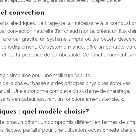
et éprouvés, privilégiant la fiabilité et l’indépendance.
 et convection
nts électriques. Le tirage de l’air nécessaire à la combusti
par convection naturelle (l’air chaud monte, créant un flux d
se faire par gravité, un système simple où les pellets desc
nne périodiquement. Ce système manuel offre un contrôle d
 et de la présence de combustible. Ce fonctionnement simple 
on simplifiée pour une meilleure fiabilité.
 de la chaleur basée sur des principes physiques éprouvés.
anuel : Une autonomie complète du système de chauffage.
 sans ventilateur, assurant un fonctionnement silencieux.
iques : quel modèle choisir?
icité, chacun offrant un compromis différent en termes de sim
lus fiables, parfaits pour une utilisation occasionnelle da