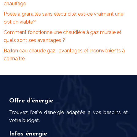
chauffage
Poêle à granulés sans électricité: est-ce vraiment une
option viable?
Comment fonctionne une chaudière à gaz murale et
quels sont ses avantages ?
Ballon eau chaude gaz : avantages et inconvénients à
connaître
Offre d’énergie
Trouvez l’offre d’énergie adaptée à vos besoins et
votre budget.
Infos énergie