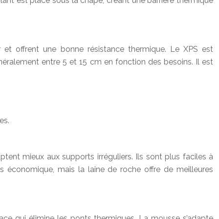
isolant est placé sous la chape, créant une barrière thermique
r et offrent une bonne résistance thermique. Le XPS est
néralement entre 5 et 15 cm en fonction des besoins. Il est
es.
tent mieux aux supports irréguliers. Ils sont plus faciles à
s économique, mais la laine de roche offre de meilleures
icace qui élimine les ponts thermiques. La mousse s’adapte