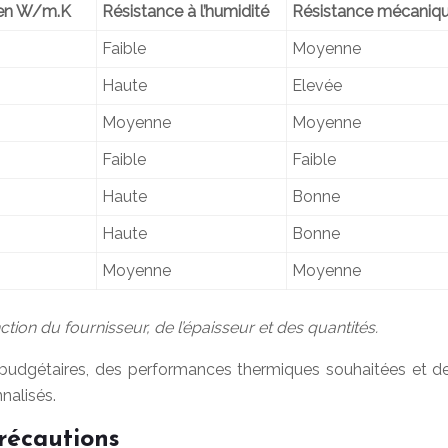
) en W/m.K
Résistance à l’humidité
Résistance mécaniq
Faible
Moyenne
Haute
Elevée
Moyenne
Moyenne
Faible
Faible
Haute
Bonne
Haute
Bonne
Moyenne
Moyenne
tion du fournisseur, de l’épaisseur et des quantités.
budgétaires, des performances thermiques souhaitées et des
nalisés.
récautions