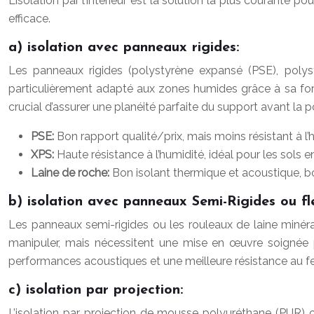
L’isolation par l’intérieur est la solution la plus courante 
efficace.
a) isolation avec panneaux rigides:
Les panneaux rigides (polystyrène expansé (PSE), polys
particulièrement adapté aux zones humides grâce à sa forte
crucial d’assurer une planéité parfaite du support avant la 
PSE:
Bon rapport qualité/prix, mais moins résistant à l’
XPS:
Haute résistance à l’humidité, idéal pour les sols e
Laine de roche:
Bon isolant thermique et acoustique, bo
b) isolation avec panneaux Semi-Rigides ou fle
Les panneaux semi-rigides ou les rouleaux de laine minérale
manipuler, mais nécessitent une mise en œuvre soignée p
performances acoustiques et une meilleure résistance au fe
c) isolation par projection:
L’isolation par projection de mousse polyuréthane (PUR) o