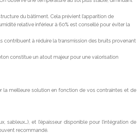
 On observe une température au sol plus stable, diminuant
tructure du bâtiment. Cela prévient l’apparition de
midité relative inférieur à 60% est conseillé pour éviter la
 contribuent à réduire la transmission des bruits provenant
béton constitue un atout majeur pour une valorisation
er la meilleure solution en fonction de vos contraintes et de
x, sableux…), et l’épaisseur disponible pour l’intégration de
st souvent recommandé.