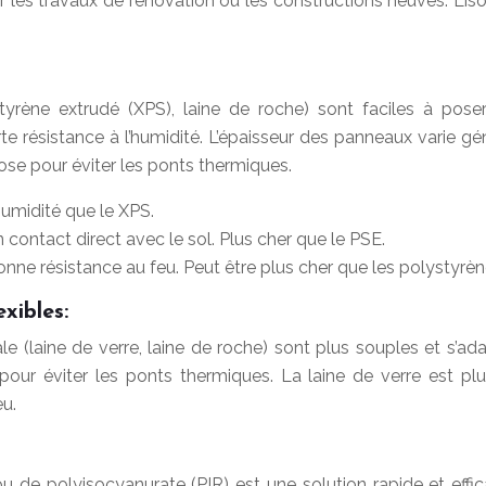
pour les travaux de rénovation ou les constructions neuves. L’
tyrène extrudé (XPS), laine de roche) sont faciles à pose
 résistance à l’humidité. L’épaisseur des panneaux varie gé
pose pour éviter les ponts thermiques.
humidité que le XPS.
n contact direct avec le sol. Plus cher que le PSE.
nne résistance au feu. Peut être plus cher que les polystyrèn
xibles:
 (laine de verre, laine de roche) sont plus souples et s’adap
our éviter les ponts thermiques. La laine de verre est plu
u.
u de polyisocyanurate (PIR) est une solution rapide et eff