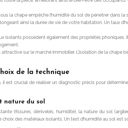
oute la pièce, améliorant ainsi le bien-être des occupants.
 sous la chape empêche l’humidité du sol de pénétrer dans la s
ongeant ainsi la durée de vie de votre habitation. Un taux d’hu
ux isolants possèdent également des propriétés phoniques. Ils
 logement.
 attractive sur le marché immobilier. L’isolation de la chape 
hoix de la technique
il est crucial de réaliser un diagnostic précis pour détermin
t nature du sol
nte (fissures, dénivelés, humidité), la nature du sol (argileu
 le choix des matériaux isolants. Un test d’humidité au sol e